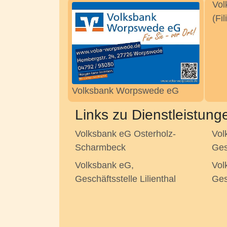
Vol
(Fi
Volksbank Worpswede eG
Links zu Dienstleistung
Volksbank eG Osterholz-
Vol
Scharmbeck
Ges
Volksbank eG,
Vol
Geschäftsstelle Lilienthal
Ges