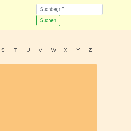
n
Suchen
S
T
U
V
W
X
Y
Z