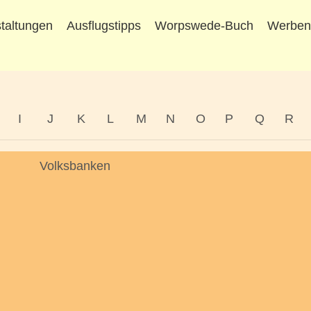
taltungen
Ausflugstipps
Worpswede-Buch
Werbe
I
J
K
L
M
N
O
P
Q
R
Volksbanken