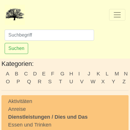
Suchen
Kategorien:
A
B
C
D
E
F
G
H
I
J
K
L
M
N
O
P
Q
R
S
T
U
V
W
X
Y
Z
Aktivitäten
Anreise
Dienstleistungen / Dies und Das
Essen und Trinken