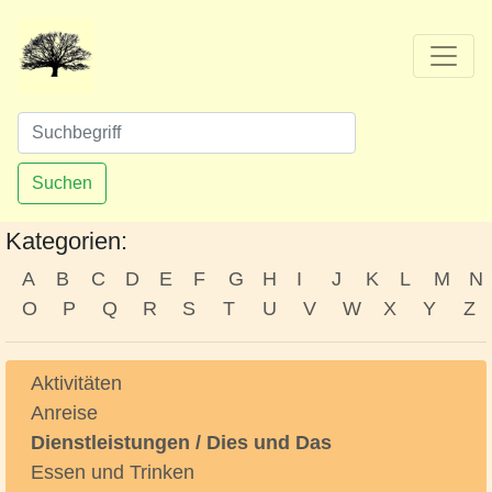
Suchen
Kategorien:
A
B
C
D
E
F
G
H
I
J
K
L
M
N
O
P
Q
R
S
T
U
V
W
X
Y
Z
Aktivitäten
Anreise
Dienstleistungen / Dies und Das
Essen und Trinken