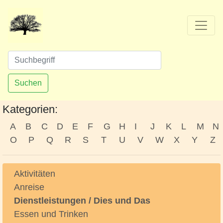
Suchen
Kategorien:
A
B
C
D
E
F
G
H
I
J
K
L
M
N
O
P
Q
R
S
T
U
V
W
X
Y
Z
Aktivitäten
Anreise
Dienstleistungen / Dies und Das
Essen und Trinken