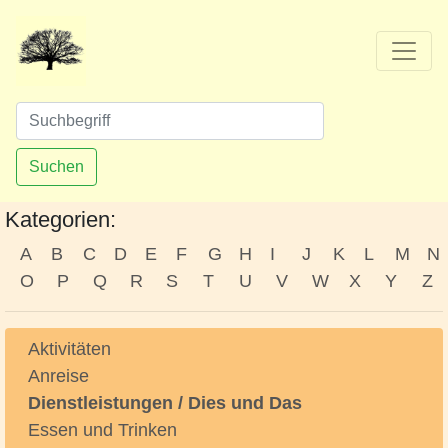
Suchen
Kategorien:
A
B
C
D
E
F
G
H
I
J
K
L
M
N
O
P
Q
R
S
T
U
V
W
X
Y
Z
Aktivitäten
Anreise
Dienstleistungen / Dies und Das
Essen und Trinken