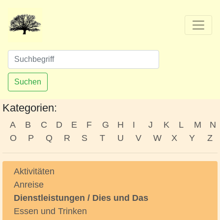
Suchen
Kategorien:
A
B
C
D
E
F
G
H
I
J
K
L
M
N
O
P
Q
R
S
T
U
V
W
X
Y
Z
Aktivitäten
Anreise
Dienstleistungen / Dies und Das
Essen und Trinken