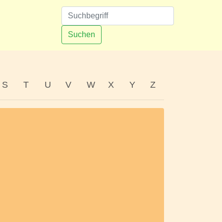
n
Suchen
S
T
U
V
W
X
Y
Z