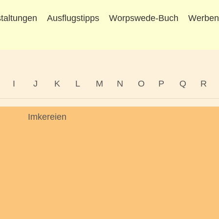
taltungen
Ausflugstipps
Worpswede-Buch
Werbe
I
J
K
L
M
N
O
P
Q
R
Imkereien