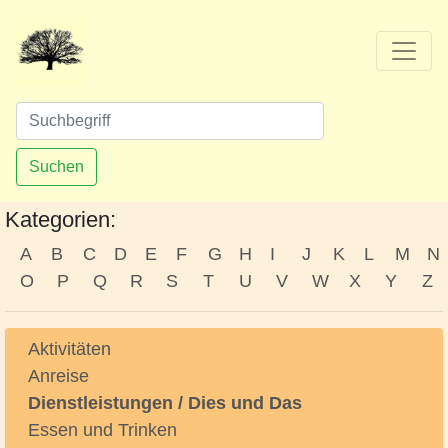
Suchen
Kategorien:
A
B
C
D
E
F
G
H
I
J
K
L
M
N
O
P
Q
R
S
T
U
V
W
X
Y
Z
Aktivitäten
Anreise
Dienstleistungen / Dies und Das
Essen und Trinken