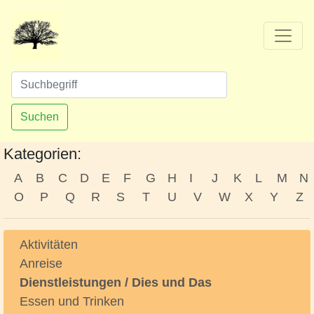
Suchen
Kategorien:
A
B
C
D
E
F
G
H
I
J
K
L
M
N
O
P
Q
R
S
T
U
V
W
X
Y
Z
Aktivitäten
Anreise
Dienstleistungen / Dies und Das
Essen und Trinken