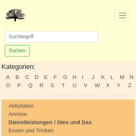
Suchen
Kategorien:
A
B
C
D
E
F
G
H
I
J
K
L
M
N
O
P
Q
R
S
T
U
V
W
X
Y
Z
Aktivitäten
Anreise
Dienstleistungen / Dies und Das
Essen und Trinken