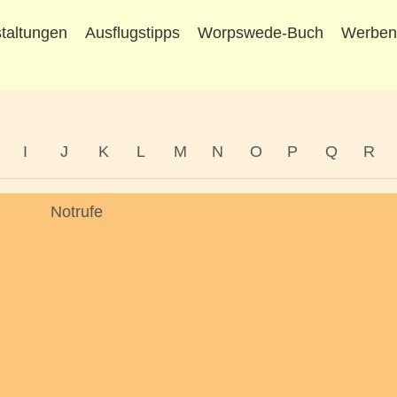
taltungen
Ausflugstipps
Worpswede-Buch
Werbe
I
J
K
L
M
N
O
P
Q
R
Notrufe