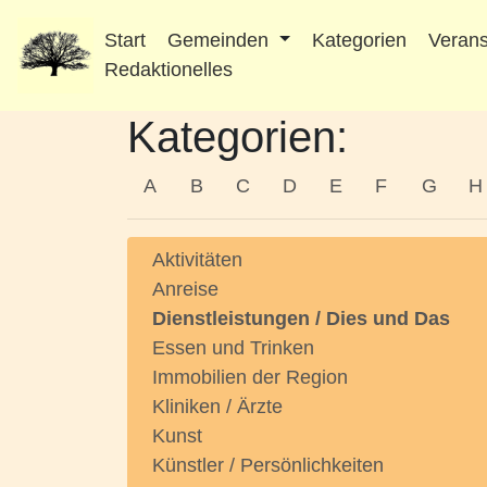
Start
Gemeinden
Kategorien
Verans
Redaktionelles
Kategorien:
A
B
C
D
E
F
G
H
Aktivitäten
Anreise
Dienstleistungen / Dies und Das
Essen und Trinken
Immobilien der Region
Kliniken / Ärzte
Kunst
Künstler / Persönlichkeiten