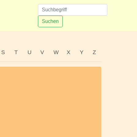
n
Suchen
S
T
U
V
W
X
Y
Z