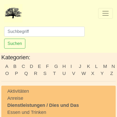
Suchen
Kategorien:
A
B
C
D
E
F
G
H
I
J
K
L
M
N
O
P
Q
R
S
T
U
V
W
X
Y
Z
Aktivitäten
Anreise
Dienstleistungen / Dies und Das
Essen und Trinken