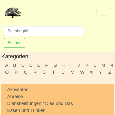
Suchen
Kategorien:
A
B
C
D
E
F
G
H
I
J
K
L
M
N
O
P
Q
R
S
T
U
V
W
X
Y
Z
Aktivitäten
Anreise
Dienstleistungen / Dies und Das
Essen und Trinken