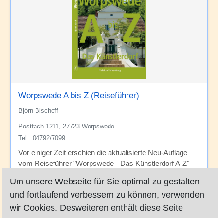
Worpswede A bis Z (Reiseführer)
Björn Bischoff
Postfach 1211, 27723 Worpswede
Tel.: 04792/7099
Vor einiger Zeit erschien die aktualisierte Neu-Auflage
vom Reiseführer "Worpswede - Das Künstlerdorf A-Z"
160 Seiten, 177 Fotos Taschenbuch, Format 14 x 20 cm
Um unsere Webseite für Sie optimal zu gestalten
12,90 Euro ISBN 978-3-95494-113-
und fortlaufend verbessern zu können, verwenden
1[Subinclude:Buchlinks] Worpswede A-Z mit 120
Stichworten und 82 PersonenporträtsDas Künstlerdorf im
wir Cookies. Desweiteren enthält diese Seite
Teufelsmoor ist weltbekannt für seine Alten Meister. Doch