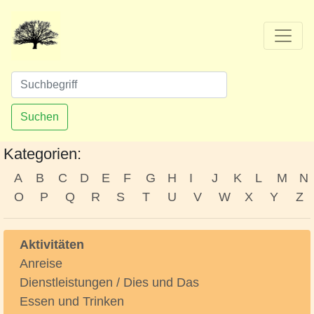
Suchen
Kategorien:
A
B
C
D
E
F
G
H
I
J
K
L
M
N
O
P
Q
R
S
T
U
V
W
X
Y
Z
Aktivitäten
Anreise
Dienstleistungen / Dies und Das
Essen und Trinken