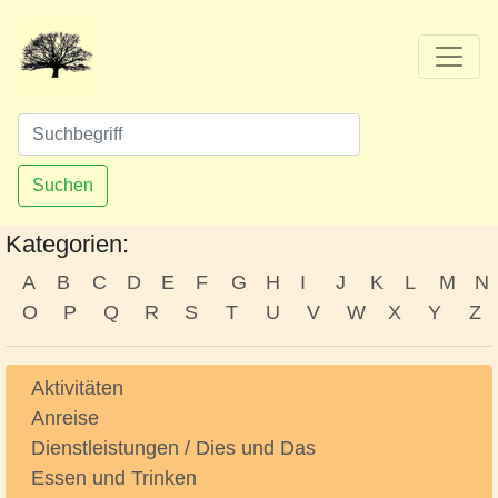
Suchen
Kategorien:
A
B
C
D
E
F
G
H
I
J
K
L
M
N
O
P
Q
R
S
T
U
V
W
X
Y
Z
Aktivitäten
Anreise
Dienstleistungen / Dies und Das
Essen und Trinken