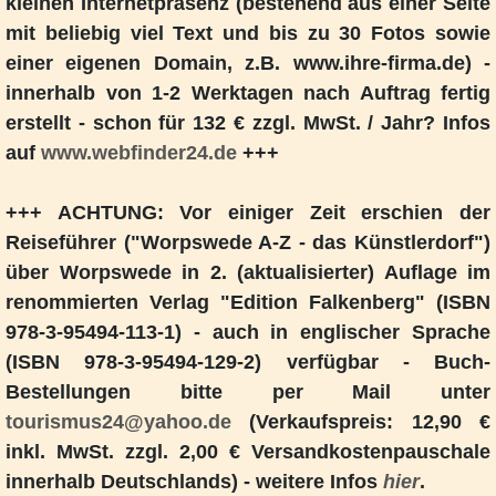
kleinen Internetpräsenz (bestehend aus einer Seite
mit beliebig viel Text und bis zu 30 Fotos sowie
einer eigenen Domain, z.B. www.ihre-firma.de) -
innerhalb von 1-2 Werktagen nach Auftrag fertig
erstellt - schon für 132 € zzgl. MwSt. / Jahr? Infos
auf
www.webfinder24.de
+++
+++ ACHTUNG: Vor einiger Zeit erschien der
Reiseführer ("Worpswede A-Z - das Künstlerdorf")
über Worpswede in 2. (aktualisierter) Auflage im
renommierten Verlag "Edition Falkenberg" (ISBN
978-3-95494-113-1) - auch in englischer Sprache
(ISBN 978-3-95494-129-2) verfügbar - Buch-
Bestellungen bitte per Mail unter
tourismus24@yahoo.de
(Verkaufspreis: 12,90 €
inkl. MwSt. zzgl. 2,00 € Versandkostenpauschale
innerhalb Deutschlands) - weitere Infos
hier
.