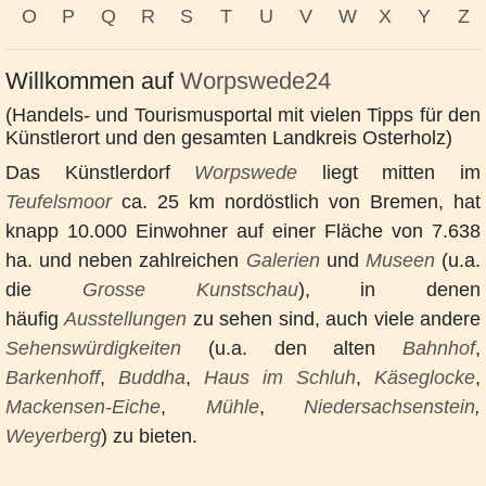
O
P
Q
R
S
T
U
V
W
X
Y
Z
Willkommen auf
Worpswede24
(Handels- und Tourismusportal mit vielen Tipps für den
Künstlerort und den gesamten Landkreis Osterholz)
Das Künstlerdorf
Worpswede
liegt mitten im
Teufelsmoor
ca. 25 km nordöstlich von Bremen, hat
knapp 10.000 Einwohner auf einer Fläche von 7.638
ha. und neben zahlreichen
Galerien
und
Museen
(u.a.
die
Grosse Kunstschau
), in denen
häufig
Ausstellungen
zu sehen sind, auch viele andere
Sehenswürdigkeiten
(u.a. den alten
Bahnhof
,
Barkenhoff
,
Buddha
,
Haus im Schluh
,
Käseglocke
,
Mackensen-Eiche
,
Mühle
,
Niedersachsenstein
,
Weyerberg
) zu bieten.