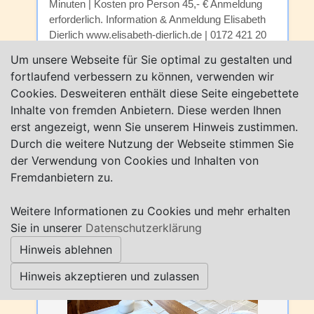
Minuten | Kosten pro Person 45,- € Anmeldung
erforderlich. Information & Anmeldung Elisabeth
Dierlich www.elisabeth-dierlich.de | 0172 421 20
39 Voraussetzungen: Fahrt nur bei trockenem
Um unsere Webseite für Sie optimal zu gestalten und
Wetter und moderaten Winden - wetterbedingte
fortlaufend verbessern zu können, verwenden wir
Alternative möglich. Eine Gong-Klangreise im
Cookies. Desweiteren enthält diese Seite eingebettete
Klangraum Elisabeth...
Inhalte von fremden Anbietern. Diese werden Ihnen
Worpswede
– Entfernung:
2.4 km
erst angezeigt, wenn Sie unserem Hinweis zustimmen.
Mehr erfahren
Durch die weitere Nutzung der Webseite stimmen Sie
der Verwendung von Cookies und Inhalten von
Fremdanbietern zu.
Weitere Informationen zu Cookies und mehr erhalten
Sie in unserer
Datenschutzerklärung
Hinweis ablehnen
Hinweis akzeptieren und zulassen