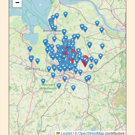
−
Leaflet
|
©
OpenStreetMap
contributors