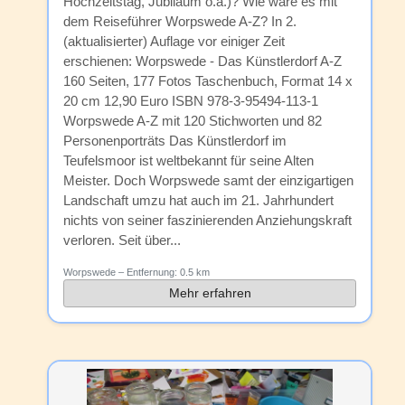
Hochzeitstag, Jubiläum o.ä.)? Wie wäre es mit
dem Reiseführer Worpswede A-Z? In 2.
(aktualisierter) Auflage vor einiger Zeit
erschienen: Worpswede - Das Künstlerdorf A-Z
160 Seiten, 177 Fotos Taschenbuch, Format 14 x
20 cm 12,90 Euro ISBN 978-3-95494-113-1
Worpswede A-Z mit 120 Stichworten und 82
Personenporträts Das Künstlerdorf im
Teufelsmoor ist weltbekannt für seine Alten
Meister. Doch Worpswede samt der einzigartigen
Landschaft umzu hat auch im 21. Jahrhundert
nichts von seiner faszinierenden Anziehungskraft
verloren. Seit über...
Worpswede
– Entfernung:
0.5 km
Mehr erfahren